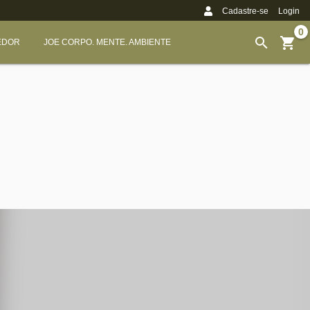
Cadastre-se
Login
0
EDOR
JOE CORPO. MENTE. AMBIENTE