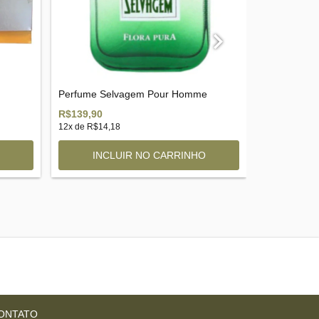
Perfume Selvagem Pour Homme
Perfume Pe
R$139,90
R$189,90
12
x de
R$14,18
12
x de
R$19,
ONTATO