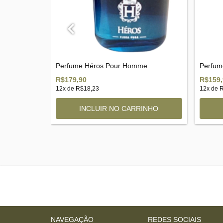
Perfume Héros Pour Homme
Perfum
R$179,90
R$159,
12
x de
R$18,23
12
x de
R
NAVEGAÇÃO
REDES SOCIAIS