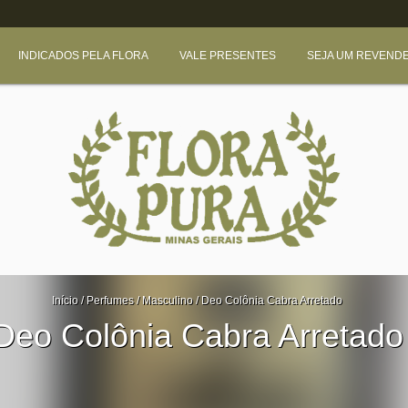
INDICADOS PELA FLORA
VALE PRESENTES
SEJA UM REVEND
Início
/
Perfumes
/
Masculino
/
Deo Colônia Cabra Arretado
Deo Colônia Cabra Arretado