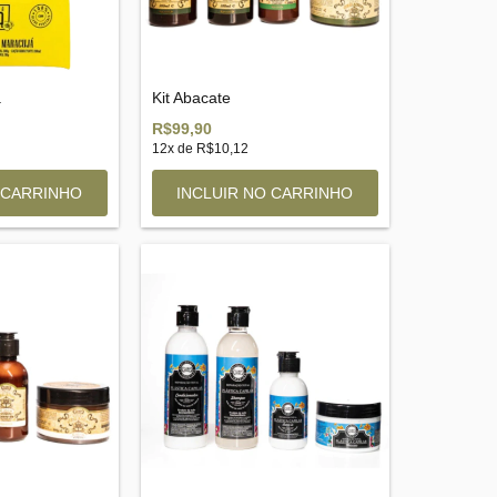
á
Kit Abacate
R$99,90
12
x de
R$10,12