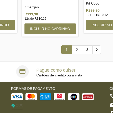
Kit Coco
Kit Argan
R$99,90
R$99,90
12
x de
R$10,12
12
x de
R$10,12
1
2
3
Pague como quiser
Cartões de crédito ou à vista
FORMAS DE PAGAMENTO
C