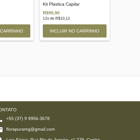
Kit Plástica Capilar
R$99,90
12
x de
R$10,12
ONTATO
+55 (37) 9 9956-3678
florapuramg@gmail.com
Loja Física: Rua Rio de Janeiro, n° 279, Centro,