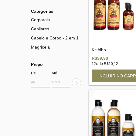
Categorias
Corporais
Capilares
Cabelo e Corpo - 2 em 1
Magricela
Kit Alho
R$99,90
12
x de
R$10,12
Preço
De
Até