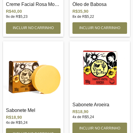
Creme Facial Rosa Mosqueta
Óleo de Babosa
R$40,00
R$35,90
9
x de
R$5,23
8
x de
R$5,22
Sabonete Aroeira
Sabonete Mel
R$18,90
4
x de
R$5,24
R$18,90
4
x de
R$5,24