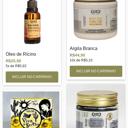
Argila Branca
Óleo de Rícino
R$44,90
10
x de
R$5,33
R$25,90
5
x de
R$5,82