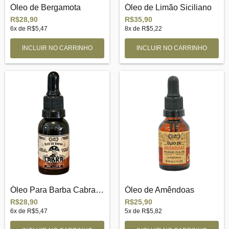
Óleo de Bergamota
Óleo de Limão Siciliano
R$28,90
R$35,90
6
x de
R$5,47
8
x de
R$5,22
Óleo Para Barba Cabra Arretado
Óleo de Amêndoas
R$28,90
R$25,90
6
x de
R$5,47
5
x de
R$5,82