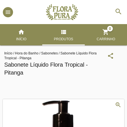
0
INÍCIO
PRODUTOS
CARRINHO
Início
/
Hora do Banho
/
Sabonetes
/
Sabonete Líquido Flora
Tropical - Pitanga
Sabonete Líquido Flora Tropical -
Pitanga