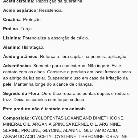
Acetil cisteina:
Reposição da queratina.
Ácido aspártico:
Resistência.
Creatina
: Proteção.
Prolina
: Força.
Lisinina:
Potencializa a absorção de cálcio.
Alanina:
Hidratação.
Ácido glutâmico
: Reforça a fibra capilar na primeira aplicação.
Advertências
: Somente para uso externo. Não ingerir. Evite
contato com os olhos. Conserve o produto em local fresco e seco
ao abrigo da luz solar. Suspender o uso em caso de irritação da
pele. Mantenha longe do alcance de crianças.
Segredo da Flora
: Ouro Btox repara as pontas duplas e reduz o
frizz. Deixa os cabelos com toque sedoso.
Este produto não é testado em animais.
Composição
: CYCLOPENTASILOXANE AND DIMETHICONE,
MINERAL OIL, ARGANIA SPINOSA KERNEL OIL, ARGININE,
SERINE, PROLINE, GLYCINE, ALANINE, GLUTAMIC ACID,
ASPARTIC ACID, ACETYL CYSTEINE, THREONINE, CREATINE,