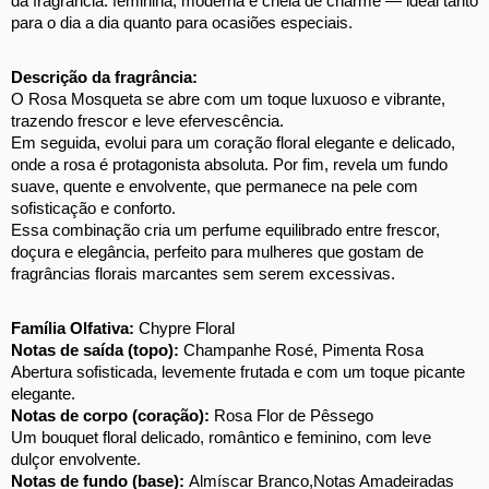
da fragrância: feminina, moderna e cheia de charme — ideal tanto 
para o dia a dia quanto para ocasiões especiais. 
Descrição da fragrância:
O Rosa Mosqueta se abre com um toque luxuoso e vibrante, 
trazendo frescor e leve efervescência. 
Em seguida, evolui para um coração floral elegante e delicado, 
onde a rosa é protagonista absoluta. Por fim, revela um fundo 
suave, quente e envolvente, que permanece na pele com 
sofisticação e conforto. 
Essa combinação cria um perfume equilibrado entre frescor, 
doçura e elegância, perfeito para mulheres que gostam de 
fragrâncias florais marcantes sem serem excessivas.  
Família Olfativa: 
Chypre Floral 
Notas de saída (topo): 
Champanhe Rosé, Pimenta Rosa 
Abertura sofisticada, levemente frutada e com um toque picante 
elegante. 
Notas de corpo (coração): 
Rosa Flor de Pêssego
Um bouquet floral delicado, romântico e feminino, com leve 
dulçor envolvente. 
Notas de fundo (base): 
Almíscar Branco,
Notas Amadeiradas 