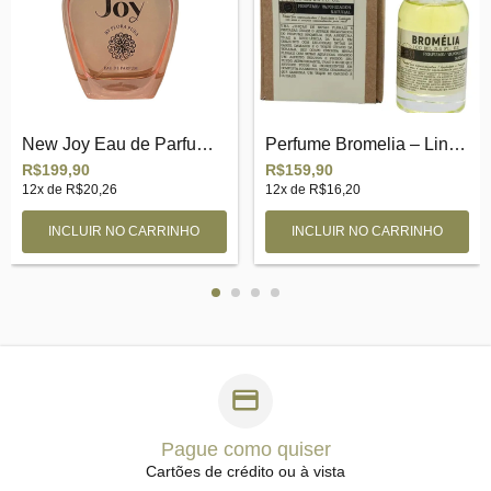
New Joy Eau de Parfum 100ml
Perfume Bromelia – Linha Vegana 100ml
R$199,90
R$159,90
12
x de
R$20,26
12
x de
R$16,20
Pague como quiser
Cartões de crédito ou à vista