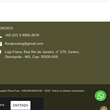
ONTATO
+55 (37) 9 9956-3678
florapuramg@gmail.com
Loja Física: Rua Rio de Janeiro, n° 279, Centro,
Divinópolis - MG, Cep: 35500-009.
yright Flora Pura - 43623918000108 - 2026. Todos os direitos reservados.
pra.
ENTENDI