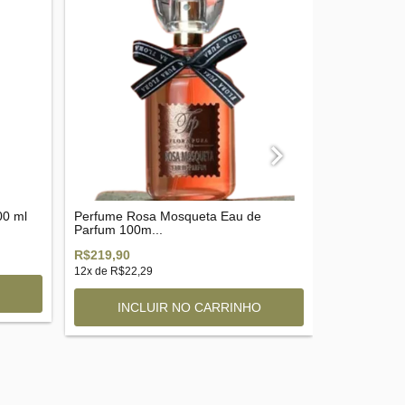
00 ml
Perfume Rosa Mosqueta Eau de
Perfume La
Parfum 100m...
80ml
R$219,90
R$249,90
12
x de
R$22,29
12
x de
R$25,