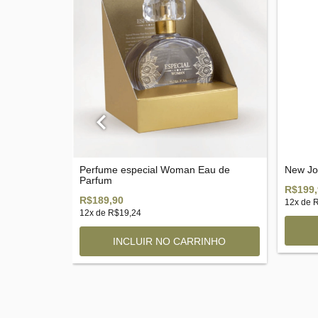
Perfume especial Woman Eau de
New Jo
Parfum
R$199,
R$189,90
12
x de
R
12
x de
R$19,24