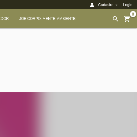
Cadastre-se
Login
0
EDOR
JOE CORPO. MENTE. AMBIENTE