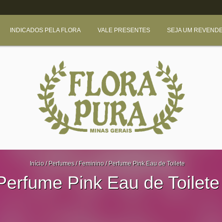
INDICADOS PELA FLORA
VALE PRESENTES
SEJA UM REVEND
Início
/
Perfumes
/
Feminino
/
Perfume Pink Eau de Toilete
Perfume Pink Eau de Toilete