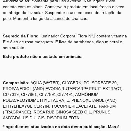
Advertências:
Somente para uso externo. Não ingerir. Evite
contato com os olhos. Conserve o produto em local fresco e seco
ao abrigo da luz solar. Suspender o uso em caso de irritação da
pele. Mantenha longe do alcance de crianças.
Segredo da Flora
: Iluminador Corporal Flora N°1 contém vitamina
E e óleo de rosa mosqueta. É livre de parabenos, óleo mineral e
sem sulfato.
Este produto não é testado em animais.
Composição:
AQUA (WATER), GLYCERN, POLSORBATE 20,
PROPANEDIOL (AND) EVODIA RUTAECARPA FRUIT EXTRACT,
CI77019, CI77861, CI 77891,CI77491, AMMONIUM
POLACRLOYIDIMETHYL TAURATE, PHENOXETANOL (AND)
ETHYLHEXYGLICERYIN, TOCOPHERIL ACETATE, PARFUM
(FRAGRANCE), ROSA RUBIGINOSA SEED OIL, PRUNUS
AMYGDALUS DULCIS, DISODIUM EDTA.
*Ingredientes atualizados na data desta publicação. Mas é