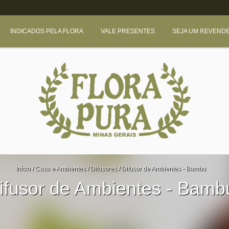
INDICADOS PELA FLORA
VALE PRESENTES
SEJA UM REVEND
Início
/
Casa e Ambientes
/
Difusores
/
Difusor de Ambientes - Bambu
ifusor de Ambientes - Bamb