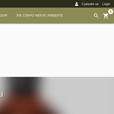
Cadastre-se
Login
0
EDOR
JOE CORPO. MENTE. AMBIENTE
u