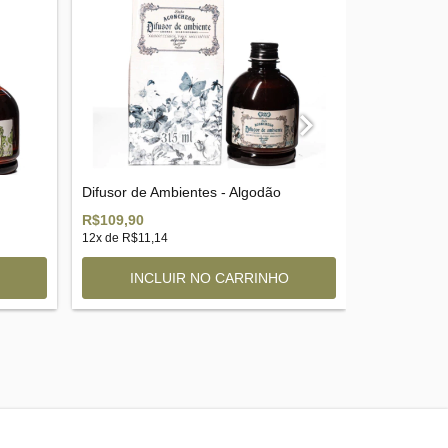
Difusor de Ambientes - Algodão
Difusor de 
Madeira
R$109,90
R$109,90
12
x de
R$11,14
12
x de
R$11,