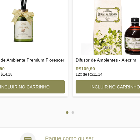
r de Ambiente Premium Florescer
Difusor de Ambientes - Alecrim
90
R$109,90
$14,18
12
x de
R$11,14
Pague como quiser