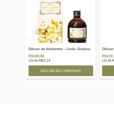
anda
Difusor de Ambientes - Limão Siciliano
Difuso
R$109,90
R$139,
12
x de
R$11,14
12
x de
R