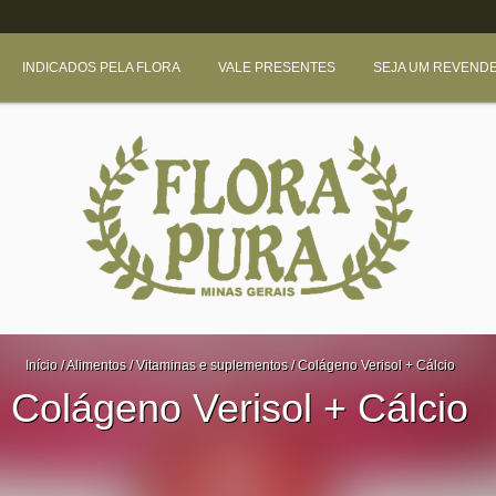
INDICADOS PELA FLORA
VALE PRESENTES
SEJA UM REVEND
Início
/
Alimentos
/
Vitaminas e suplementos
/
Colágeno Verisol + Cálcio
Colágeno Verisol + Cálcio