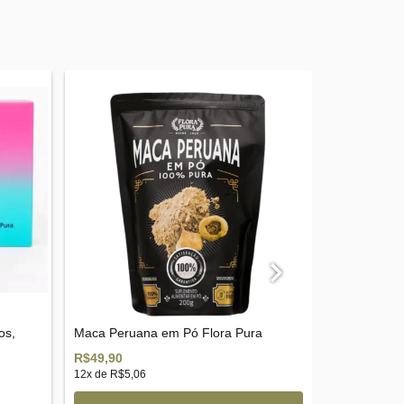
os,
Maca Peruana em Pó Flora Pura
Magricela 
Alimentar
R$49,90
R$40,00
12
x de
R$5,06
9
x de
R$5,23