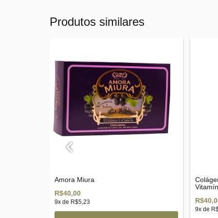
Produtos similares
Magnésio +
Amora Miura
Coláge
Vitamíni
R$40,00
R$40,0
9
x de
R$5,23
9
x de
R$