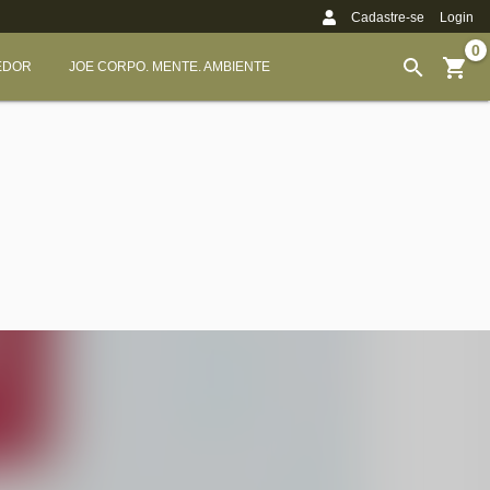
Cadastre-se
Login
0
EDOR
JOE CORPO. MENTE. AMBIENTE