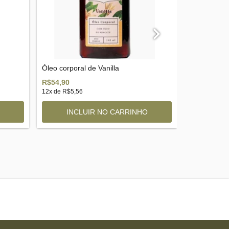
Óleo corporal de Vanilla
Manteiga hid
R$54,90
R$32,90
12
x de
R$5,56
7
x de
R$5,39