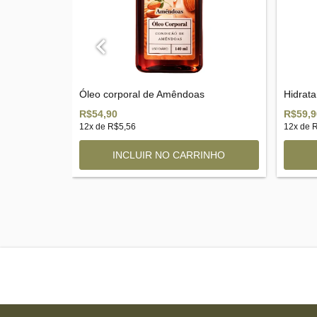
al
Óleo corporal de Amêndoas
Hidrat
R$54,90
R$59,9
12
x de
R$5,56
12
x de
R