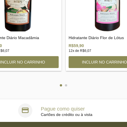
ante Diário Macadâmia
Hidratante Diário Flor de Lótus
0
R$59,90
$6,07
12
x de
R$6,07
Pague como quiser
Cartões de crédito ou à vista